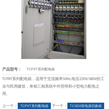
产品型号：
TCPXT系列配电箱
系列配电箱，适用于交流频率
电压
的工
TCPXT
50Hz,
220V/380V
业与民用建筑，单相三相系统中作照明和小型电力配电之
用。
上一个：
下一个：
TCPXT系列配电箱
TCSDX双电源切换箱