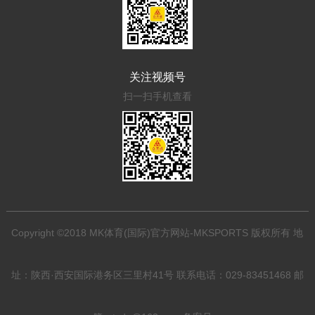
关注视频号
扫一扫手机查看
Copyright ©2018 MK体育(国际)官方网站-MKSPORTS 版权所有 地
址：陕西·西安国际港务区三里村41号 联系电话：029-83451468 邮