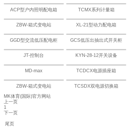
ACP型户内照明配电箱
TCMX系列计量箱
ZBW-箱式变电站
XL-21型动力配电箱
GGD型交流低压配电柜
GCS低压出抽出式开关柜
JT-控制台
KYN-28-12开关设备
MD-max
TCDCX电源插座箱
ZBW-箱式变电站
TCSDX双电源切换箱
MK体育(国际)官方网站
上一页
1
下一页
尾页