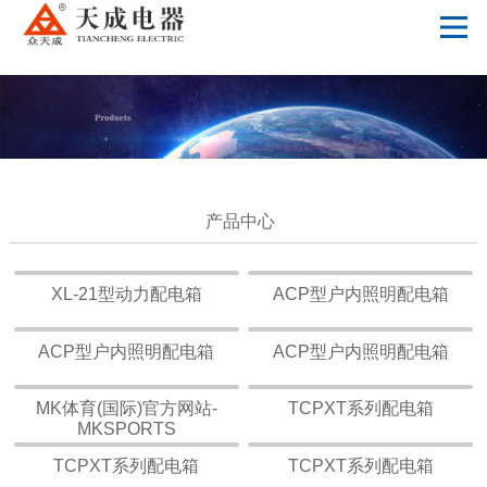
MK体育(国际)官方网站
产品中心
XL-21型动力配电箱
ACP型户内照明配电箱
ACP型户内照明配电箱
ACP型户内照明配电箱
MK体育(国际)官方网站-
TCPXT系列配电箱
MKSPORTS
TCPXT系列配电箱
TCPXT系列配电箱