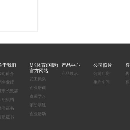
关于我们
MK体育(国际)
产品中心
公司照片
客
官方网站
公司简介
产品展示
公司厂房
售
员工风采
销售业绩
生产车间
客
企业培训
董事长致辞
参观学习
组织机构
消防演练
荣誉证书
企业活动
资质证书